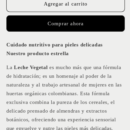
Agregar al carrito
LECHE
LECHE
VEGETAL
VEGETAL
FACIAL
FACIAL
Comprar ahora
Y
Y
CORPORAL
CORPORAL
Cuidado nutritivo para pieles delicadas
Nuestro producto estrella
La
Leche Vegetal
es mucho más que una fórmula
de hidratación; es un homenaje al poder de la
naturaleza y al trabajo artesanal de mujeres en las
huertas orgánicas colombianas. Esta fórmula
exclusiva combina la pureza de los cereales, el
delicado prensado de almendras y extractos
botánicos, ofreciendo una experiencia sensorial
que envuelve y nutre las pieles más delicadas.