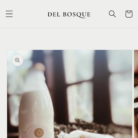
Ir
directamente
Carrito
al contenido
Ir
directamente
a la
información
del producto