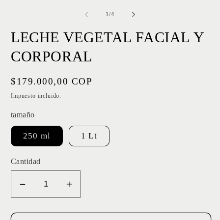
el
mu
de
1
/
4
2
en
LECHE VEGETAL FACIAL Y
un
ve
mo
CORPORAL
Precio
$179.000,00 COP
habitual
Impuesto incluido.
tamaño
250 ml
1 Lt
Cantidad
Reducir
Aumentar
cantidad
cantidad
para
para