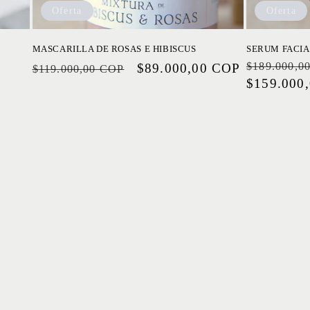
Oferta
Oferta
MASCARILLA DE ROSAS E HIBISCUS
SERUM FACIA
$189.000,0
Precio
Precio
$89.000,00 COP
Precio
$119.000,00 COP
$159.000
habitual
de
habitual
oferta