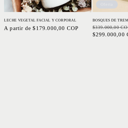
Oferta
LECHE VEGETAL FACIAL Y CORPORAL
BOSQUES DE TRE
$339.000,00 C
Precio
A partir de $179.000,00 COP
Precio
$299.000,00
habitual
habitual