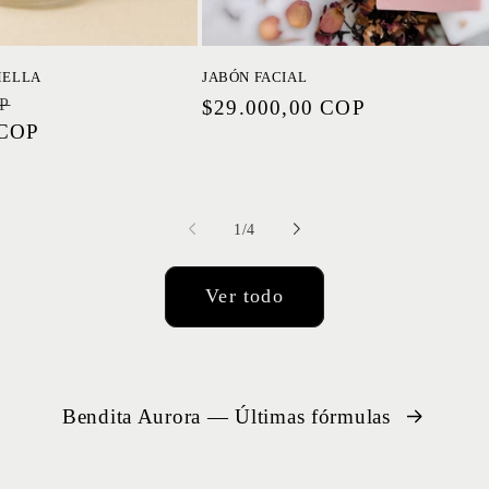
MELLA
JABÓN FACIAL
OP
Precio
Precio
$29.000,00 COP
 COP
de
habitual
oferta
de
1
/
4
Ver todo
Bendita Aurora — Últimas fórmulas