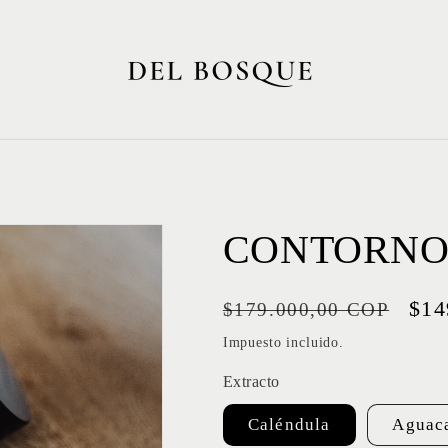
CONTORNO
Precio
Pre
$14
$179.000,00 COP
habitual
de
Impuesto incluido.
ofe
Extracto
Caléndula
Aguac