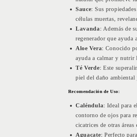
Sauce
: Sus propiedades
células muertas, revelan
Lavanda
: Además de su
regenerador que ayuda a c
Aloe Vera
: Conocido po
ayuda a calmar y nutrir l
Té Verde
: Este superal
piel del daño ambiental
Recomendación de Uso
:
Caléndula
: Ideal para 
contorno de ojos para re
cicatrices de otras áreas
Aguacate
: Perfecto par