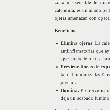
zona más sensible del rostr
caléndula, es un aliado perf
ojeras amenazan con opacar
Beneficios
:
Elimina ojeras
: La cal
antiinflamatorias que ay
apariencia de ojeras, br
Previene líneas de exp
la piel minimiza las lín
juvenil.
Ilumina
: Proporciona un
deja un acabado lumino