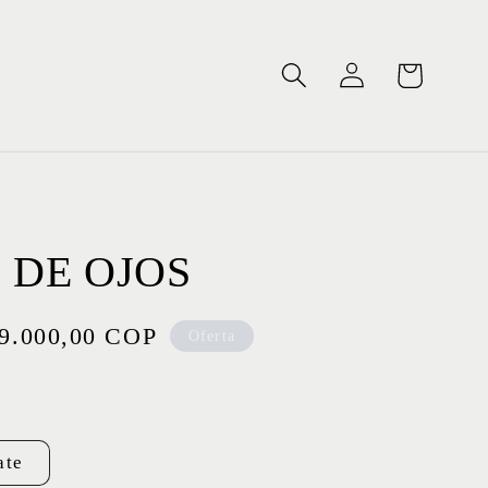
Iniciar
Carrito
sesión
 DE OJOS
cio
9.000,00 COP
Oferta
rta
ate