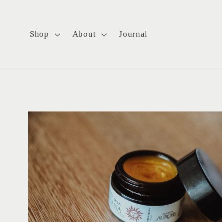
Ir
directamente
al contenido
Shop
About
Journal
Ir
directamente
a la
información
del producto