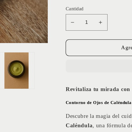
Cantidad
Reducir
Aumentar
cantidad
cantidad
para
para
Agre
CONTORNO
CONTOR
DE
DE
OJOS
OJOS
Revitaliza tu mirada con 
Contorno de Ojos de Caléndula
Descubre la magia del cui
Caléndula
, una fórmula de