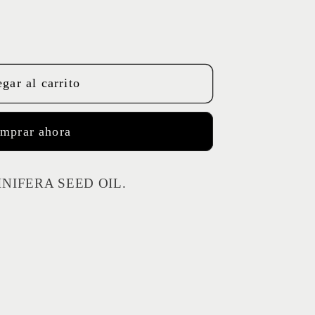
gar al carrito
O
mprar ahora
VINIFERA SEED OIL.