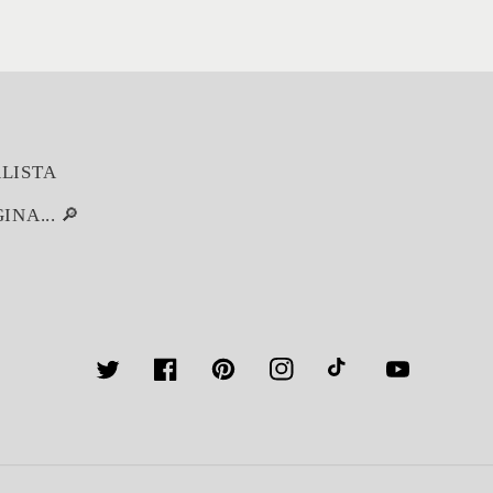
LISTA
NA... 🔎
Twitter
Facebook
Pinterest
Instagram
TikTok
YouTube