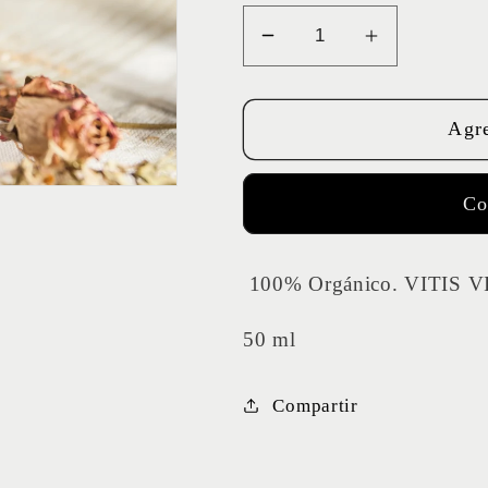
Reducir
Aumentar
cantidad
cantidad
para
para
Agre
ACEITE
ACEITE
ORGÁNICO
ORGÁNIC
DE
DE
Co
SEMILLAS
SEMILLAS
DE
DE
UVA
UVA
100% Orgánico. VITIS 
50 ml
Compartir