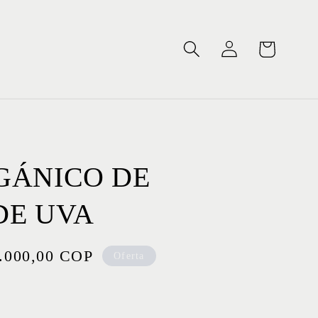
Iniciar
Carrito
sesión
GÁNICO DE
DE UVA
cio
.000,00 COP
Oferta
rta