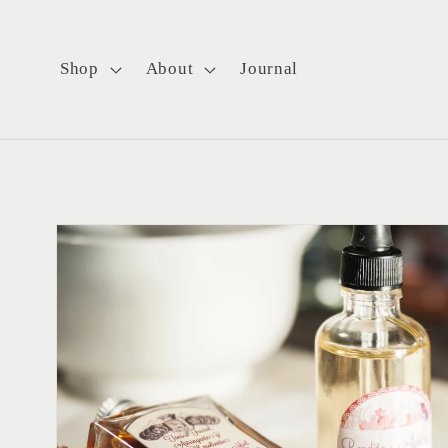
Ir
directamente
al contenido
Shop
About
Journal
Ir
directamente
a la
información
del producto